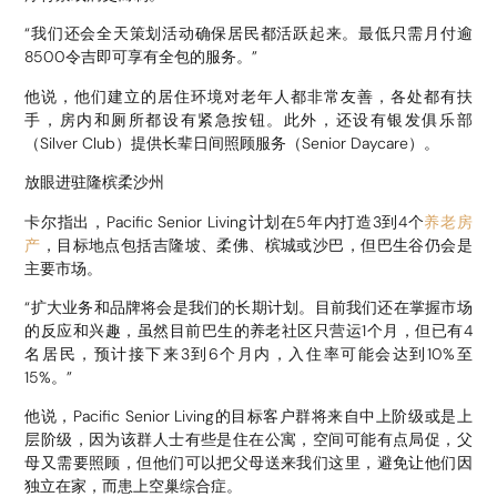
“我们还会全天策划活动确保居民都活跃起来。最低只需月付逾
8500令吉即可享有全包的服务。”
他说，他们建立的居住环境对老年人都非常友善，各处都有扶
手，房内和厕所都设有紧急按钮。此外，还设有银发俱乐部
（Silver Club）提供长辈日间照顾服务（Senior Daycare）。
放眼进驻隆槟柔沙州
卡尔指出，Pacific Senior Living计划在5年内打造3到4个
养老房
产
，目标地点包括吉隆坡、柔佛、槟城或沙巴，但巴生谷仍会是
主要市场。
“扩大业务和品牌将会是我们的长期计划。目前我们还在掌握市场
的反应和兴趣，虽然目前巴生的养老社区只营运1个月，但已有4
名居民，预计接下来3到6个月内，入住率可能会达到10%至
15%。”
他说，Pacific Senior Living的目标客户群将来自中上阶级或是上
层阶级，因为该群人士有些是住在公寓，空间可能有点局促，父
母又需要照顾，但他们可以把父母送来我们这里，避免让他们因
独立在家，而患上空巢综合症。